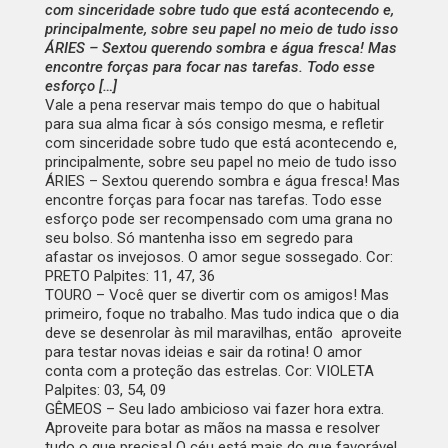
com sinceridade sobre tudo que está acontecendo e,
principalmente, sobre seu papel no meio de tudo isso
ÁRIES – Sextou querendo sombra e água fresca! Mas
encontre forças para focar nas tarefas. Todo esse
esforço […]
Vale a pena reservar mais tempo do que o habitual
para sua alma ficar à sós consigo mesma, e refletir
com sinceridade sobre tudo que está acontecendo e,
principalmente, sobre seu papel no meio de tudo isso
ÁRIES –
Sextou querendo sombra e água fresca! Mas
encontre forças para focar nas tarefas. Todo esse
esforço pode ser recompensado com uma grana no
seu bolso. Só mantenha isso em segredo para
afastar os invejosos. O amor segue sossegado. Cor:
PRETO Palpites: 11, 47, 36
TOURO –
Você quer se divertir com os amigos! Mas
primeiro, foque no trabalho. Mas tudo indica que o dia
deve se desenrolar às mil maravilhas, então aproveite
para testar novas ideias e sair da rotina! O amor
conta com a proteção das estrelas. Cor: VIOLETA
Palpites: 03, 54, 09
GÊMEOS –
Seu lado ambicioso vai fazer hora extra.
Aproveite para botar as mãos na massa e resolver
tudo o que precisa! O céu está mais do que favorável