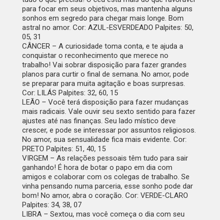
para focar em seus objetivos, mas mantenha alguns
sonhos em segredo para chegar mais longe. Bom
astral no amor. Cor: AZUL-ESVERDEADO Palpites: 50,
05, 31
CÂNCER –
A curiosidade toma conta, e te ajuda a
conquistar o reconhecimento que merece no
trabalho! Vai sobrar disposição para fazer grandes
planos para curtir o final de semana. No amor, pode
se preparar para muita agitação e boas surpresas.
Cor: LILÁS Palpites: 32, 60, 15
LEÃO –
Você terá disposição para fazer mudanças
mais radicais. Vale ouvir seu sexto sentido para fazer
ajustes até nas finanças. Seu lado místico deve
crescer, e pode se interessar por assuntos religiosos.
No amor, sua sensualidade fica mais evidente. Cor:
PRETO Palpites: 51, 40, 15
VIRGEM –
As relações pessoais têm tudo para sair
ganhando! É hora de botar o papo em dia com
amigos e colaborar com os colegas de trabalho. Se
vinha pensando numa parceria, esse sonho pode dar
bom! No amor, abra o coração. Cor: VERDE-CLARO
Palpites: 34, 38, 07
LIBRA –
Sextou, mas você começa o dia com seu