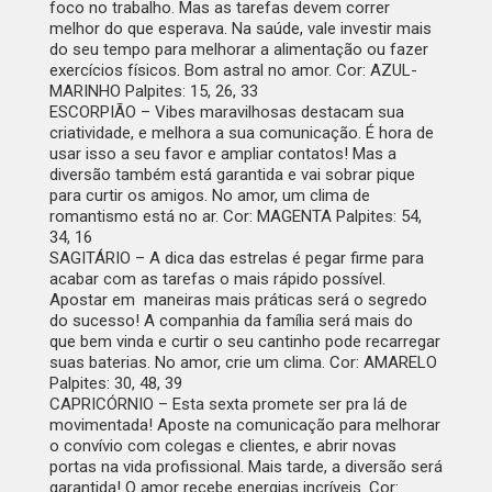
foco no trabalho. Mas as tarefas devem correr
melhor do que esperava. Na saúde, vale investir mais
do seu tempo para melhorar a alimentação ou fazer
exercícios físicos. Bom astral no amor. Cor: AZUL-
MARINHO Palpites: 15, 26, 33
ESCORPIÃO –
Vibes maravilhosas destacam sua
criatividade, e melhora a sua comunicação. É hora de
usar isso a seu favor e ampliar contatos! Mas a
diversão também está garantida e vai sobrar pique
para curtir os amigos. No amor, um clima de
romantismo está no ar. Cor: MAGENTA Palpites: 54,
34, 16
SAGITÁRIO –
A dica das estrelas é pegar firme para
acabar com as tarefas o mais rápido possível.
Apostar em maneiras mais práticas será o segredo
do sucesso! A companhia da família será mais do
que bem vinda e curtir o seu cantinho pode recarregar
suas baterias. No amor, crie um clima. Cor: AMARELO
Palpites: 30, 48, 39
CAPRICÓRNIO –
Esta sexta promete ser pra lá de
movimentada! Aposte na comunicação para melhorar
o convívio com colegas e clientes, e abrir novas
portas na vida profissional. Mais tarde, a diversão será
garantida! O amor recebe energias incríveis. Cor: