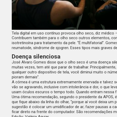
Tela digital em uso contínuo provoca olho seco, diz médico 
Contribuem também para o olho seco outros elementos, como
isotretinoína para tratamento da pele. “É multifatorial”. 
reumatoide, síndrome de
sjogren
. Esses tipos mais graves de
Doença silenciosa
José Alvaro Gomes disse que o olho seco é uma doença silen
muitas vezes, tem até que parar de trabalhar. Principalment
qualquer outro dispositivo de tela, você diminui muito o nú
pioram demais”.
A córnea é uma estrutura extremamente enervada e talvez s
vão se agravando, inclusive com intolerância e dor, o que 
usam óculos escuros o tempo todo. Quando entram nessa fas
Uma ótima recomendação, segundo o presidente da APOS, é a 
que fique abaixo da linha do olhar, “porque aí você deixa u
sugestão é colocar um umidificador de ar; fazer pausas a cad
ficar direto na frente do computador. São recomendações mu
Edição: Valéria Aguiar