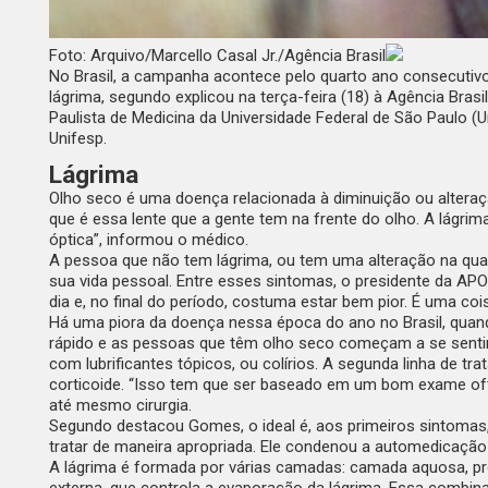
Foto: Arquivo/Marcello Casal Jr./Agência Brasil
No Brasil, a campanha acontece pelo quarto ano consecutivo 
lágrima, segundo explicou na terça-feira (18) à
Agência Brasil
Paulista de Medicina da Universidade Federal de São Paulo 
Unifesp.
Lágrima
Olho seco é uma doença relacionada à diminuição ou alteraç
que é essa lente que a gente tem na frente do olho. A lágrim
óptica”, informou o médico.
A pessoa que não tem lágrima, ou tem uma alteração na qual
sua vida pessoal. Entre esses sintomas, o presidente da APOS 
dia e, no final do período, costuma estar bem pior. É uma co
Há uma piora da doença nessa época do ano no Brasil, quando 
rápido e as pessoas que têm olho seco começam a se sentir 
com lubrificantes tópicos, ou colírios. A segunda linha de 
corticoide. “Isso tem que ser baseado em um bom exame ofta
até mesmo cirurgia.
Segundo destacou Gomes, o ideal é, aos primeiros sintomas, 
tratar de maneira apropriada. Ele condenou a automedicação 
A lágrima é formada por várias camadas: camada aquosa, prod