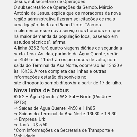
Jesus, subsecretário de Operações
O subsecretário de Operações da Semob, Márcio
Antônio de Jesus, explica que os moradores da nova
região administrativa fizeram solicitações de mais
uma ligação direta ao Plano Piloto. “Vamos
implementar esse novo serviço nos horários em que
há maior demanda da população local, baseado em
estudos técnicos”, afirma.
A linha 825.2 fará quatro viagens diárias de segunda a
sexta-feira. As idas, partindo de Água Quente, serão
às 4h50 e às 11h50. Já os percursos de volta, com
saída do Terminal da Asa Norte, ocorrerão às 13h30 e
às 16h36. A rota completa das linhas e outras
informações estarão disponíveis no
site
dfnoponto.semob.df.gov.br
a partir de 17 de julho.
Nova linha de ônibus
825.2 – Água Quente / W 3 Sul – Norte (Pistão –
EPTG)
⇒ Saídas de Água Quente: 4h50 e 11h05
⇒ Saídas do Terminal da Asa Norte: 13h30 e 17h30
⇒ Empresa: Urbi
⇒ Tarifa: R$ 5,50
*Com informações da Secretaria de Transporte e
Mobilidade