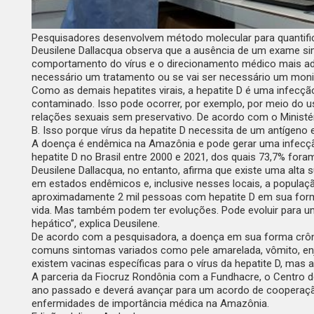
Pesquisadores desenvolvem método molecular para quantifica
Deusilene Dallacqua observa que a ausência de um exame simi
comportamento do vírus e o direcionamento médico mais adequa
necessário um tratamento ou se vai ser necessário um mon
Como as demais hepatites virais, a hepatite D é uma infecçã
contaminado. Isso pode ocorrer, por exemplo, por meio do u
relações sexuais sem preservativo. De acordo com o Minist
B. Isso porque vírus da hepatite D necessita de um antígeno ex
A doença é endêmica na Amazônia e pode gerar uma infecção
hepatite D no Brasil entre 2000 e 2021, dos quais 73,7% fora
Deusilene Dallacqua, no entanto, afirma que existe uma alta
em estados endêmicos e, inclusive nesses locais, a popula
aproximadamente 2 mil pessoas com hepatite D em sua forma
vida. Mas também podem ter evoluções. Pode evoluir para um
hepático”, explica Deusilene.
De acordo com a pesquisadora, a doença em sua forma crôn
comuns sintomas variados como pele amarelada, vômito, enj
existem vacinas específicas para o vírus da hepatite D, mas
A parceria da Fiocruz Rondônia com a Fundhacre, o Centro d
ano passado e deverá avançar para um acordo de cooperação.
enfermidades de importância médica na Amazônia.