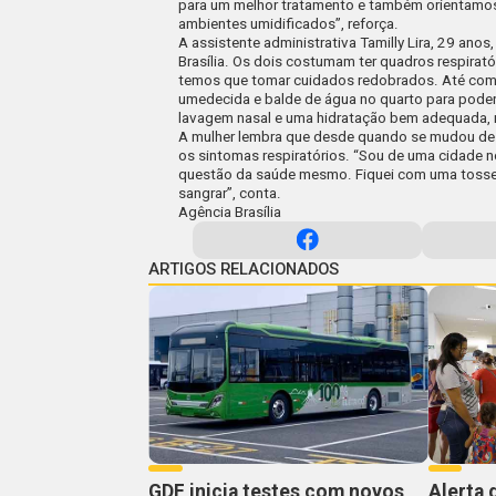
para um melhor tratamento e também orientamos a
ambientes umidificados”, reforça.
A assistente administrativa Tamilly Lira, 29 anos
Brasília. Os dois costumam ter quadros respirat
temos que tomar cuidados redobrados. Até compr
umedecida e balde de água no quarto para poder d
lavagem nasal e uma hidratação bem adequada
A mulher lembra que desde quando se mudou de J
os sintomas respiratórios. “Sou de uma cidade n
questão da saúde mesmo. Fiquei com uma tosse se
sangrar”, conta.
Agência Brasília
ARTIGOS RELACIONADOS
GDF inicia testes com novos
Alerta 