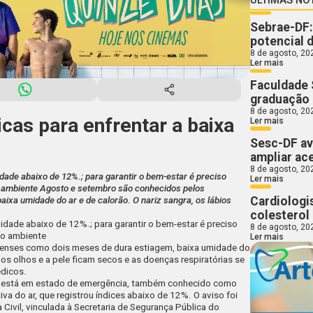
Sebrae-DF:
potencial 
8 de agosto, 20
Ler mais
Faculdade 
graduação
8 de agosto, 20
as para enfrentar a baixa
Ler mais
Sesc-DF av
ampliar ac
8 de agosto, 20
ade abaixo de 12%.; para garantir o bem-estar é preciso
Ler mais
 ambiente Agosto e setembro são conhecidos pelos
Cardiologi
ixa umidade do ar e de calorão. O nariz sangra, os lábios
colesterol 
dade abaixo de 12%.; para garantir o bem-estar é preciso
8 de agosto, 20
io ambiente
Ler mais
ienses como dois meses de dura estiagem, baixa umidade do
, os olhos e a pele ficam secos e as doenças respiratórias se
édicos.
ral está em estado de emergência, também conhecido como
iva do ar, que registrou índices abaixo de 12%. O aviso foi
Civil, vinculada à Secretaria de Segurança Pública do