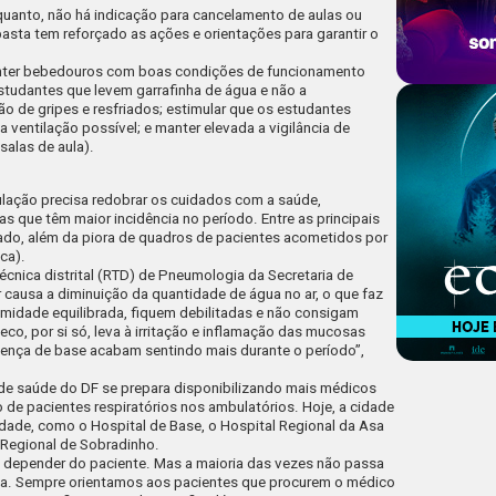
quanto, não há indicação para cancelamento de aulas ou
pasta tem reforçado as ações e orientações para garantir o
anter bebedouros com boas condições de funcionamento
studantes que levem garrafinha de água e não a
o de gripes e resfriados; estimular que os estudantes
ventilação possível; e manter elevada a vigilância de
salas de aula).
ulação precisa redobrar os cuidados com a saúde,
as que têm maior incidência no período. Entre as principais
riado, além da piora de quadros de pacientes acometidos por
ca).
écnica distrital (RTD) de Pneumologia da Secretaria de
r causa a diminuição da quantidade de água no ar, o que faz
midade equilibrada, fiquem debilitadas e não consigam
 seco, por si só, leva à irritação e inflamação das mucosas
oença de base acabam sentindo mais durante o período”,
de saúde do DF se prepara disponibilizando mais médicos
 de pacientes respiratórios nos ambulatórios. Hoje, a cidade
lidade, como o Hospital de Base, o Hospital Regional da Asa
 Regional de Sobradinho.
i depender do paciente. Mas a maioria das vezes não passa
ada. Sempre orientamos aos pacientes que procurem o médico