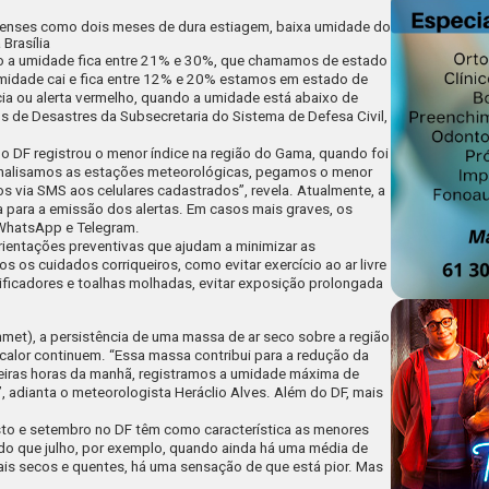
ienses como dois meses de dura estiagem, baixa umidade do
 Brasília
ndo a umidade fica entre 21% e 30%, que chamamos de estado
umidade cai e fica entre 12% e 20% estamos em estado de
cia ou alerta vermelho, quando a umidade está abaixo de
s de Desastres da Subsecretaria do Sistema de Defesa Civil,
o DF registrou o menor índice na região do Gama, quando foi
“Analisamos as estações meteorológicas, pegamos o menor
os via SMS aos celulares cadastrados”, revela. Atualmente, a
 para a emissão dos alertas. Em casos mais graves, os
 WhatsApp e Telegram.
rientações preventivas que ajudam a minimizar as
 os cuidados corriqueiros, como evitar exercício ao ar livre
ificadores e toalhas molhadas, evitar exposição prolongada
nmet), a persistência de uma massa de ar seco sobre a região
 calor continuem. “Essa massa contribui para a redução da
meiras horas da manhã, registramos a umidade máxima de
, adianta o meteorologista Heráclio Alves. Além do DF, mais
sto e setembro no DF têm como característica as menores
do que julho, por exemplo, quando ainda há uma média de
ais secos e quentes, há uma sensação de que está pior. Mas