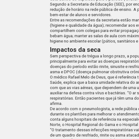
Segundo a Secretaria de Educação (SEE), por en
redução de horário na rede pública de ensino. A 
bem-estar de alunos e servidores.
Entre as recomendações da secretaria estão m
(higiene e qualidade da água); recomendar aos e
compartilhem com colegas para evitar propagaçã
bebam água; manter as salas de aula com máxima 
higiene no ambiente escolar (pátios, sanitários e 
Impactos da seca
Sem perspectiva de trégua a longo prazo, a pop
principalmente para evitar as doenças respiratóri
doenças do período estão rinite, sinusite e resf
asma e DPOC (doença pulmonar obstrutiva crôni
O médico Rafael Melo de Deus, que é referência t
Saúde, explica que a baixa umidade relativa do a
com que as vias aéreas, que dependem de uma u
auxiliar na defesa contra vírus e bactérias. “O ar
respiratórias. Então pacientes que já têm uma d
afirma.
De acordo com o pneumologista, a rede pública 
durante os plantões para melhorar o atendimento
conta alguns hospitais de referência na especia
Norte, o Hospital Regional do Gama e o Hospital
“O tratamento dessas infecções respiratórias va
de um quadro de resfriado, rinite ou asma atac