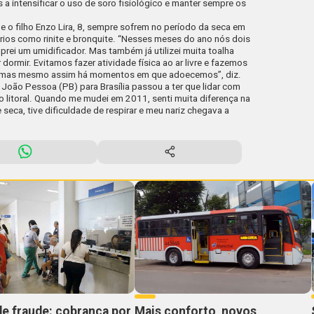
 intensificar o uso de soro fisiológico e manter sempre os
, e o filho Enzo Lira, 8, sempre sofrem no período da seca em
órios como rinite e bronquite. “Nesses meses do ano nós dois
ei um umidificador. Mas também já utilizei muita toalha
ormir. Evitamos fazer atividade física ao ar livre e fazemos
, mas mesmo assim há momentos em que adoecemos”, diz.
oão Pessoa (PB) para Brasília passou a ter que lidar com
o litoral. Quando me mudei em 2011, senti muita diferença na
ca, tive dificuldade de respirar e meu nariz chegava a
de fraude: cobrança por
Mais conforto, novos