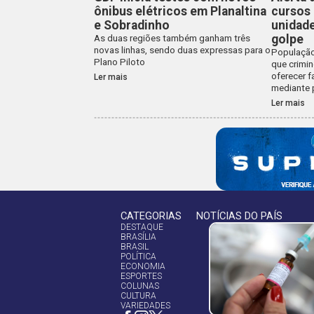
ônibus elétricos em Planaltina
cursos
e Sobradinho
unidade
golpe
As duas regiões também ganham três
novas linhas, sendo duas expressas para o
População
Plano Piloto
que crimi
oferecer 
Ler mais
mediante
Ler mais
CATEGORIAS
NOTÍCIAS DO PAÍS
DESTAQUE
BRASÍLIA
BRASIL
POLÍTICA
ECONOMIA
ESPORTES
COLUNAS
CULTURA
VARIEDADES