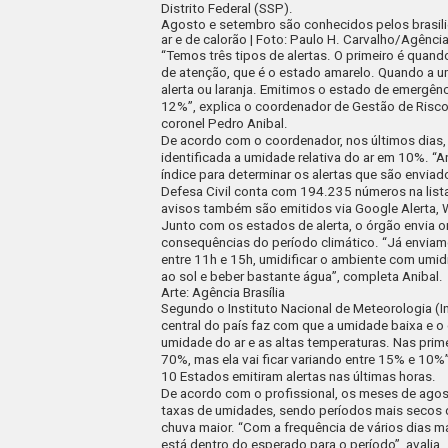
Distrito Federal (SSP).
Agosto e setembro são conhecidos pelos brasil
ar e de calorão | Foto: Paulo H. Carvalho/Agência
“Temos três tipos de alertas. O primeiro é qua
de atenção, que é o estado amarelo. Quando a 
alerta ou laranja. Emitimos o estado de emergên
12%”, explica o coordenador de Gestão de Risco
coronel Pedro Anibal.
De acordo com o coordenador, nos últimos dias, 
identificada a umidade relativa do ar em 10%. 
índice para determinar os alertas que são enviad
Defesa Civil conta com 194.235 números na lista
avisos também são emitidos via Google Alerta,
Junto com os estados de alerta, o órgão envia o
consequências do período climático. “Já enviamos
entre 11h e 15h, umidificar o ambiente com umid
ao sol e beber bastante água”, completa Anibal.
Arte: Agência Brasília
Segundo o Instituto Nacional de Meteorologia (I
central do país faz com que a umidade baixa e o
umidade do ar e as altas temperaturas. Nas pri
70%, mas ela vai ficar variando entre 15% e 10%”
10 Estados emitiram alertas nas últimas horas.
De acordo com o profissional, os meses de ago
taxas de umidades, sendo períodos mais secos 
chuva maior. “Com a frequência de vários dias m
está dentro do esperado para o período”, avalia.