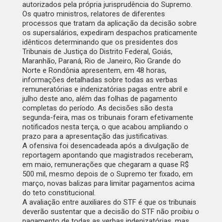
autorizados pela própria jurisprudência do Supremo.
Os quatro ministros, relatores de diferentes
processos que tratam da aplicação da decisão sobre
os supersalários, expediram despachos praticamente
idênticos determinando que os presidentes dos
Tribunais de Justiça do Distrito Federal, Goiás,
Maranhão, Paraná, Rio de Janeiro, Rio Grande do
Norte e Rondônia apresentem, em 48 horas,
informações detalhadas sobre todas as verbas
remuneratórias e indenizatórias pagas entre abril e
julho deste ano, além das folhas de pagamento
completas do período. As decisões são desta
segunda-feira, mas os tribunais foram efetivamente
notificados nesta terça, o que acabou ampliando o
prazo para a apresentação das justificativas.
A ofensiva foi desencadeada após a divulgação de
reportagem apontando que magistrados receberam,
em maio, remunerações que chegaram a quase R$
500 mil, mesmo depois de o Supremo ter fixado, em
março, novas balizas para limitar pagamentos acima
do teto constitucional.
A avaliação entre auxiliares do STF é que os tribunais
deverão sustentar que a decisão do STF não proibiu o
pagamento de todas as verbas indenizatórias, mas