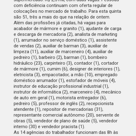
com deficiência continuam com oferta regular de
colocações no mercado de trabalho. Para esta quinta
são 51, três a mais do que na relação de ontem.
Além das profissões já citadas, há vagas para
acabador de mármore e granito (1), ajudante de carga
e descarga de mercadoria (2), analista de marketing
(1), arrumador no serviço doméstico (1), assistente
de vendas (2), auxiliar de barman (3), auxiliar de
limpeza (11), auxiliar de marceneiro (4), auxiliar de
pedreiro (1), barbeiro (2), barman (1), bombeiro
hidráulico (23), carpinteiro (3), contador (1), cortador
de mármore (1), cumim (6), designer de interiores (1),
eletricista (3), empacotador, a mão (10), empregado
doméstico arrumador (1), estofador de móveis (4),
instrutor de educação profissional industrial (1),
instrutor de informática (2), marceneiro (4), mecânico
de auto em geral (1), motorista entregador (6),
pedreiro (5), professor de inglês (2), recepcionista
atendente (1), repositor de mercadorias (31),
representante comercial autônomo (20), servente de
obras (5), vendedor de plano de saúde (5), vendedor
interno (30) e vendedor pracista (1).
As
14 agências do trabalhador
funcionam das 8h às