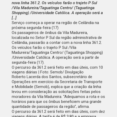
nova linha 361.2. Os veículos farão o trajeto P Sul
/Vila Madureira/Taguatinga Centro/ (Taguatinga
Shopping) /Universidade Católica. A operação será a
[…]
Serviço começa a operar na região de Ceilândia na
próxima segunda-feira (17)
Os passageiros de ônibus da Vila Madureira,
localizada no Setor P Sul da região administrativa de
Ceilândia, passarão a contar com a nova linha 361.2.
Os veículos farão o trajeto P Sul /Vila
Madureira/Taguatinga Centro/ (Taguatinga Shopping)
/Universidade Católica. A operação será a partir de
segunda-feira (17).
O percurso da 361.2 será feito em dias úteis, com 10
viagens diárias | Foto: Semob/ Divulgação
Roberto Lacerda dos Santos, subsecretário de
Operações em exercício da Secretaria de Transporte
e Mobilidade (Semob), explica que a criação da linha
levou em consideração as solicitações feitas pelos
moradores da Vila Madureira. “Adequamos a rota e os
horários para que os ônibus beneficiem uma grande
quantidade de passageiros da região”, afirma.
O percurso da 361.2 será feito em dias úteis, com dez
viagens diárias. A tarifa é de R$ 3,80 e a empresa