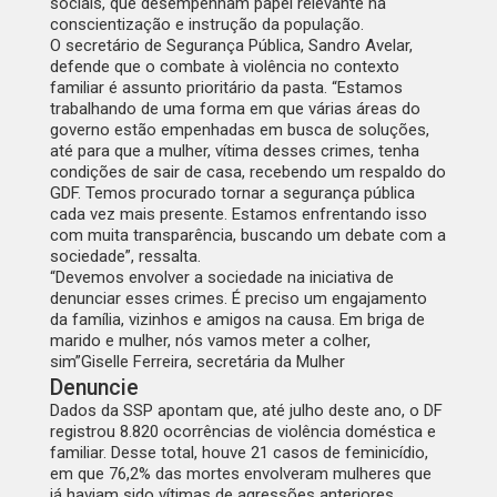
sociais, que desempenham papel relevante na
conscientização e instrução da população.
O secretário de Segurança Pública, Sandro Avelar,
defende que o combate à violência no contexto
familiar é assunto prioritário da pasta. “Estamos
trabalhando de uma forma em que várias áreas do
governo estão empenhadas em busca de soluções,
até para que a mulher, vítima desses crimes, tenha
condições de sair de casa, recebendo um respaldo do
GDF. Temos procurado tornar a segurança pública
cada vez mais presente. Estamos enfrentando isso
com muita transparência, buscando um debate com a
sociedade”, ressalta.
“Devemos envolver a sociedade na iniciativa de
denunciar esses crimes. É preciso um engajamento
da família, vizinhos e amigos na causa. Em briga de
marido e mulher, nós vamos meter a colher,
sim”
Giselle Ferreira, secretária da Mulher
Denuncie
Dados da SSP apontam que, até julho deste ano, o DF
registrou 8.820 ocorrências de violência doméstica e
familiar. Desse total, houve 21 casos de feminicídio,
em que 76,2% das mortes envolveram mulheres que
já haviam sido vítimas de agressões anteriores.