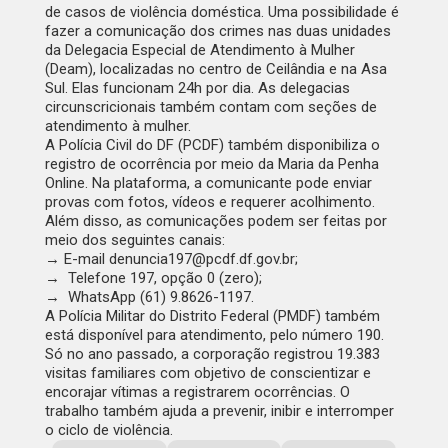
de casos de violência doméstica. Uma possibilidade é
fazer a comunicação dos crimes nas duas unidades
da Delegacia Especial de Atendimento à Mulher
(Deam), localizadas no centro de Ceilândia e na Asa
Sul. Elas funcionam 24h por dia. As delegacias
circunscricionais também contam com seções de
atendimento à mulher.
A Polícia Civil do DF (PCDF) também disponibiliza o
registro de ocorrência por meio da
Maria da Penha
Online
. Na plataforma, a comunicante pode enviar
provas com fotos, vídeos e requerer acolhimento.
Além disso, as comunicações podem ser feitas por
meio dos seguintes canais:
→ E-mail
denuncia197@pcdf.df
.
gov.br
;
→ Telefone 197, opção 0 (zero);
→ WhatsApp (61) 9.8626-1197.
A Polícia Militar do Distrito Federal (PMDF) também
está disponível para atendimento, pelo número 190.
Só no ano passado, a corporação registrou 19.383
visitas familiares com objetivo de conscientizar e
encorajar vítimas a registrarem ocorrências. O
trabalho também ajuda a prevenir, inibir e interromper
o ciclo de violência.