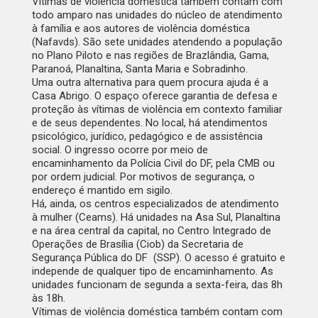
Vítimas de violência doméstica também contam com
todo amparo nas unidades do
núcleo de atendimento
à família e aos autores de violência doméstica
(Nafavds)
. São sete unidades atendendo a população
no Plano Piloto e nas regiões de Brazlândia, Gama,
Paranoá, Planaltina, Santa Maria e Sobradinho.
Uma outra alternativa para quem procura ajuda é a
Casa Abrigo. O espaço oferece garantia de defesa e
proteção às vítimas de violência em contexto familiar
e de seus dependentes. No local, há atendimentos
psicológico, jurídico, pedagógico e de assistência
social. O ingresso ocorre por meio de
encaminhamento da Polícia Civil do DF, pela CMB ou
por ordem judicial. Por motivos de segurança, o
endereço é mantido em sigilo.
Há, ainda, os
centros especializados de atendimento
à mulher (Ceams)
. Há unidades na Asa Sul, Planaltina
e na área central da capital, no Centro Integrado de
Operações de Brasília (Ciob) da Secretaria de
Segurança Pública do DF (SSP). O acesso é gratuito e
independe de qualquer tipo de encaminhamento. As
unidades funcionam de segunda a sexta-feira, das 8h
às 18h.
Vítimas de violência doméstica também contam com